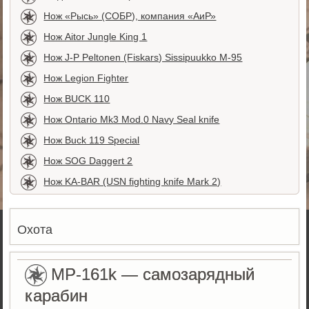
Нож «Рысь» (СОБР), компания «АиР»
Нож Aitor Jungle King 1
Нож J-P Peltonen (Fiskars) Sissipuukko М-95
Нож Legion Fighter
Нож BUCK 110
Нож Ontario Mk3 Mod.0 Navy Seal knife
Нож Buck 119 Special
Нож SOG Daggert 2
Нож KA-BAR (USN fighting knife Mark 2)
Охота
MP-161k — самозарядный
карабин