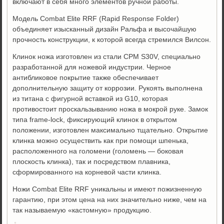
включают в себя много элементов ручной работы.
Модель Combat Elite RRF (Rapid Response Folder)
объединяет изысканный дизайн Ральфа и высочайшую
прочность конструкции, к которой всегда стремился Вилсон.
Клинок ножа изготовлен из стали СРМ S30V, специально
разработанной для ножевой индустрии. Черное
антибликовое покрытие также обеспечивает
дополнительную защиту от коррозии. Рукоять выполнена
из титана с фигурной вставкой из G10, которая
противостоит проскальзыванию ножа в мокрой руке. Замок
типа frame-lock, фиксирующий клинок в открытом
положении, изготовлен максимально тщательно. Открытие
клинка можно осуществить как при помощи шпенька,
расположенного на голомени (голомень — боковая
плоскость клинка), так и посредством плавника,
сформированного на корневой части клинка.
Ножи Combat Elite RRF уникальны и имеют пожизненную
гарантию, при этом цена на них значительно ниже, чем на
так называемую «кастомную» продукцию.