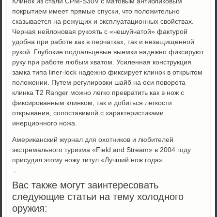
Клинок из стали CPM-S30V с матовым антибликовым
покрытием имеет прямые спуски, что положительно
сказывается на режущих и эксплуатационных свойствах.
Черная нейлоновая рукоять с «чешуйчатой» фактурой
удобна при работе как в перчатках, так и незащищенной
рукой. Глубокие подпальцевые выемки надежно фиксируют
руку при работе любым хватом. Усиленная конструкция
замка типа liner-lock надежно фиксирует клинок в открытом
положении. Путем регулировки шайб на оси поворота
клинка Т2 Ranger можно легко превратить как в нож с
фиксированным клинком, так и добиться легкости
открывания, сопоставимой с характеристиками
инерционного ножа.
Американский журнал для охотников и любителей
экстремального туризма «Field and Stream» в 2004 году
присудил этому ножу титул «Лучший нож года».
Вас также могут заинтересовать
следующие статьи на тему холодного
оружия: