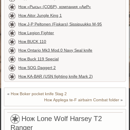
Нож «Рысь» (СОБР), компания «АиР»
Нож Aitor Jungle King 1
Нож J-P Peltonen (Fiskars) Sissipuukko М-95
Нож Legion Fighter
Нож BUCK 110
Нож Ontario Mk3 Mod.0 Navy Seal knife
Нож Buck 119 Special
Нож SOG Daggert 2
Нож KA-BAR (USN fighting knife Mark 2)
«
Нож Boker pocket knife Stag 2
Нож Applega te-F airbairn Combat folder
»
Нож Lone Wolf Harsey T2
Ranger