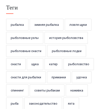
Теги
рыбалка
зимняя рыбалка
ловля щуки
рыболовные узлы
история рыболовства
рыболовные снасти
рыболовные лодки
снасти
щука
катер
рыболовство
снасти для рыбалки
приманки
удочка
спиннинг
советы рыбакам
наживка
рыба
законодательство
яхта