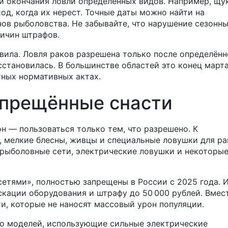
и окончания ловли определённых видов. Например, щу
од, когда их нерест. Точные даты можно найти на
ов рыболовства. Не забывайте, что нарушение сезонн
ричин штрафов.
авила. Ловля раков разрешена только после определён
осстановилась. В большинстве областей это конец март
тных нормативных актах.
апрещённые снасти
н — пользоваться только тем, что разрешено. К
 мелкие блесны, живцы и специальные ловушки для ра
рыболовные сети, электрические ловушки и некоторы
сетями», полностью запрещены в России с 2025 года. 
кации оборудования и штрафу до 50 000 рублей. Вмес
ти, которые не наносят массовый урон популяции.
ко моделей, использующие сильные электрические