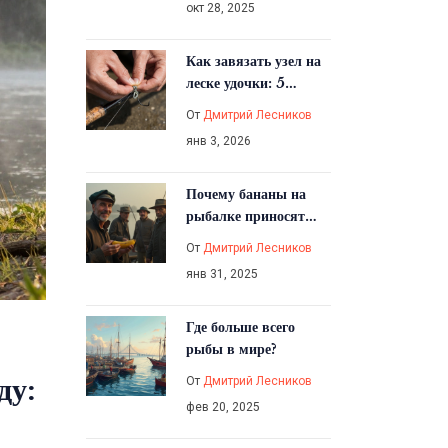
окт 28, 2025
Как завязать узел на
леске удочки: 5
надежных способов
От
Дмитрий Лесников
для начинающих и
янв 3, 2026
опытных рыбаков
Почему бананы на
рыбалке приносят
неудачу: мифы и
От
Дмитрий Лесников
факты
янв 31, 2025
Где больше всего
рыбы в мире?
ду:
От
Дмитрий Лесников
фев 20, 2025