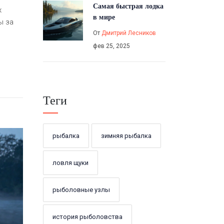
Самая быстрая лодка
х
в мире
ы за
От
Дмитрий Лесников
фев 25, 2025
Теги
рыбалка
зимняя рыбалка
ловля щуки
рыболовные узлы
история рыболовства