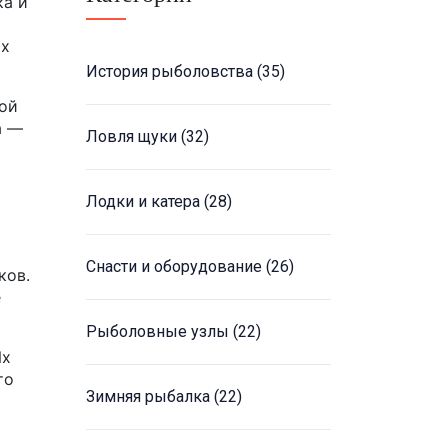
ка и
ых
История рыболовства
(35)
ной
а —
Ловля щуки
(32)
Лодки и катера
(28)
Снасти и оборудование
(26)
ков.
е
Рыболовные узлы
(22)
Их
то
Зимняя рыбалка
(22)