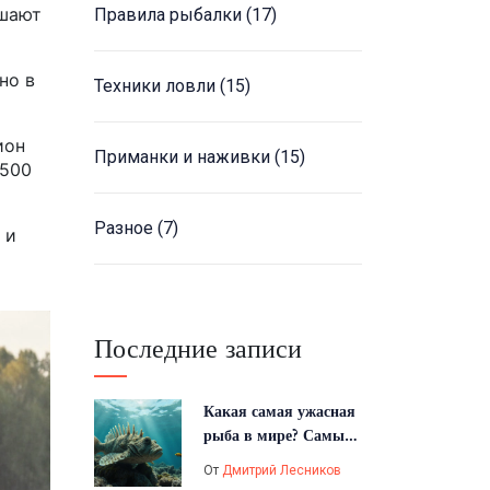
ышают
Правила рыбалки
(17)
но в
Техники ловли
(15)
ион
Приманки и наживки
(15)
1500
Разное
(7)
 и
Последние записи
Какая самая ужасная
рыба в мире? Самые
страшные и опасные
От
Дмитрий Лесников
виды