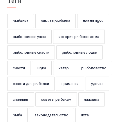
Теги
рыбалка
зимняя рыбалка
ловля щуки
рыболовные узлы
история рыболовства
рыболовные снасти
рыболовные лодки
снасти
щука
катер
рыболовство
снасти для рыбалки
приманки
удочка
спиннинг
советы рыбакам
наживка
рыба
законодательство
яхта