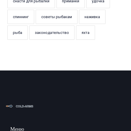
снасти для рыбалки
приманки
удочка
спиннинг
советы рыбакам
наживка
рыба
законодательство
яхта
Меню