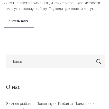
их лучше всего применять, и какие маленькие хитрости
помогут каждому рыбаку. Подходящие снасти могут
значительно увеличить шансы на удачу и принести
максимум удовольствия от процесса. Узнайте, какие
Читать далее
аксессуары станут незаменимыми помощниками на
рыбалке и как их эффективно использовать на практике.
О нас
Зимняя рыбалка, Ловля щуки, Рыбалка, Приманки и