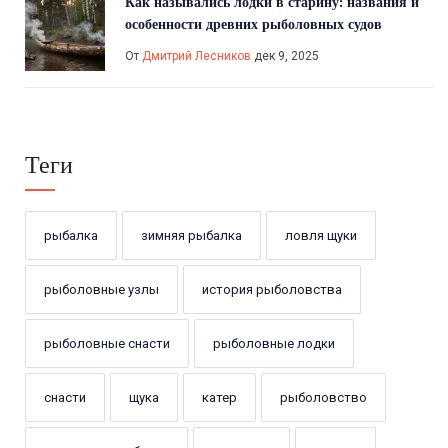
Как назывались лодки в старину: названия и
особенности древних рыболовных судов
От
Дмитрий Лесников
дек 9, 2025
Теги
рыбалка
зимняя рыбалка
ловля щуки
рыболовные узлы
история рыболовства
рыболовные снасти
рыболовные лодки
снасти
щука
катер
рыболовство