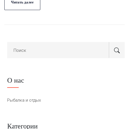
также психология и удовольствия зимней рыбалки,
Читать далее
которая, несмотря на все преграды, приносит уникальные
впечатления. Увлечение этим видом активности
позволяет не только наслаждаться природой, но и
улучшить навыки в рыболовстве.
О нас
Рыбалка и отдых
Категории