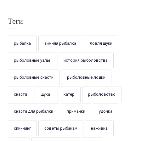
Теги
рыбалка
зимняя рыбалка
ловля щуки
рыболовные узлы
история рыболовства
рыболовные снасти
рыболовные лодки
снасти
щука
катер
рыболовство
снасти для рыбалки
приманки
удочка
спиннинг
советы рыбакам
наживка