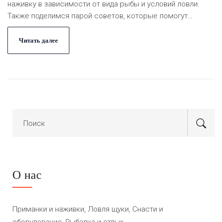
наживку в зависимости от вида рыбы и условий ловли.
Также поделимся парой советов, которые помогут
улучшить ваш улов. Разбираясь в хитростях выбора,
упрощаете себе жизнь и увеличиваете шансы на хороший
Читать далее
улов.
О нас
Приманки и наживки, Ловля щуки, Снасти и
оборудование, Рыбалка и отдых