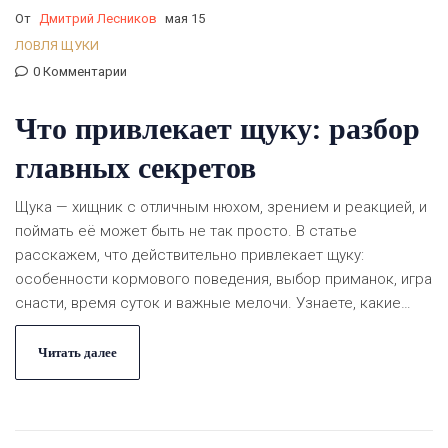
От
Дмитрий Лесников
мая 15
ЛОВЛЯ ЩУКИ
0 Комментарии
Что привлекает щуку: разбор
главных секретов
Щука — хищник с отличным нюхом, зрением и реакцией, и
поймать её может быть не так просто. В статье
расскажем, что действительно привлекает щуку:
особенности кормового поведения, выбор приманок, игра
снасти, время суток и важные мелочи. Узнаете, какие
ошибки часто совершают рыбаки и на что щука реагирует
особенно остро. Статья поможет разобраться, как
Читать далее
повысить шансы на успешную рыбалку. Всё основано на
реальных наблюдениях и опыте рыболовов.