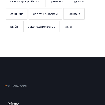
снасти для рыбалки
приманки
удочка
спиннинг
советы рыбакам
наживка
рыба
законодательство
яхта
Меню