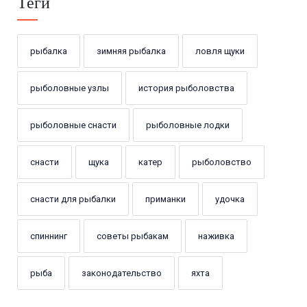
Теги
рыбалка
зимняя рыбалка
ловля щуки
рыболовные узлы
история рыболовства
рыболовные снасти
рыболовные лодки
снасти
щука
катер
рыболовство
снасти для рыбалки
приманки
удочка
спиннинг
советы рыбакам
наживка
рыба
законодательство
яхта