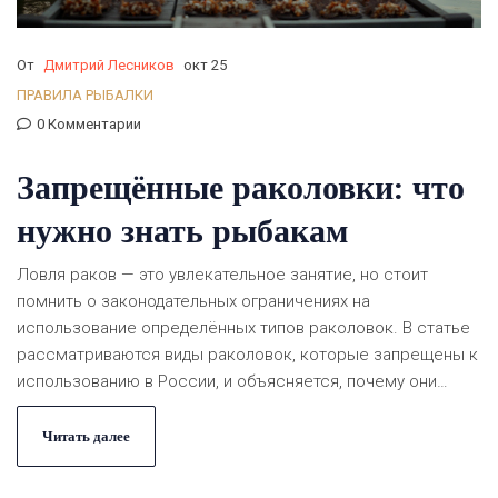
От
Дмитрий Лесников
окт 25
ПРАВИЛА РЫБАЛКИ
0 Комментарии
Запрещённые раколовки: что
нужно знать рыбакам
Ловля раков — это увлекательное занятие, но стоит
помнить о законодательных ограничениях на
использование определённых типов раколовок. В статье
рассматриваются виды раколовок, которые запрещены к
использованию в России, и объясняется, почему они
могут нанести вред окружающей среде. Кроме того,
читатели узнают о штрафах, предусмотренных за
Читать далее
нарушение этих правил, и получат советы, как выбрать
легальные альтернативы для ловли. Эта информация