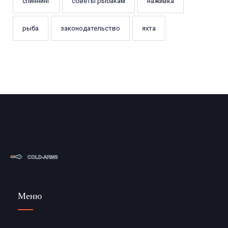
спиннинг
советы рыбакам
наживка
рыба
законодательство
яхта
Меню