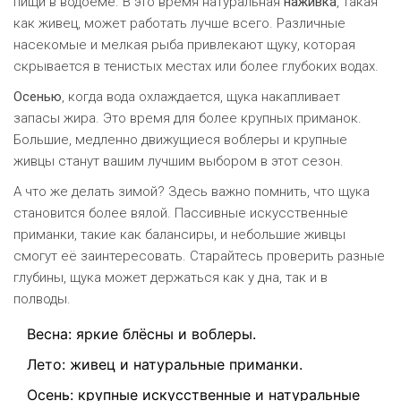
пищи в водоеме. В это время натуральная
наживка
, такая
как живец, может работать лучше всего. Различные
насекомые и мелкая рыба привлекают щуку, которая
скрывается в тенистых местах или более глубоких водах.
Осенью
, когда вода охлаждается, щука накапливает
запасы жира. Это время для более крупных приманок.
Большие, медленно движущиеся воблеры и крупные
живцы станут вашим лучшим выбором в этот сезон.
А что же делать зимой? Здесь важно помнить, что щука
становится более вялой. Пассивные искусственные
приманки, такие как балансиры, и небольшие живцы
смогут её заинтересовать. Старайтесь проверить разные
глубины, щука может держаться как у дна, так и в
полводы.
Весна: яркие блёсны и воблеры.
Лето: живец и натуральные приманки.
Осень: крупные искусственные и натуральные