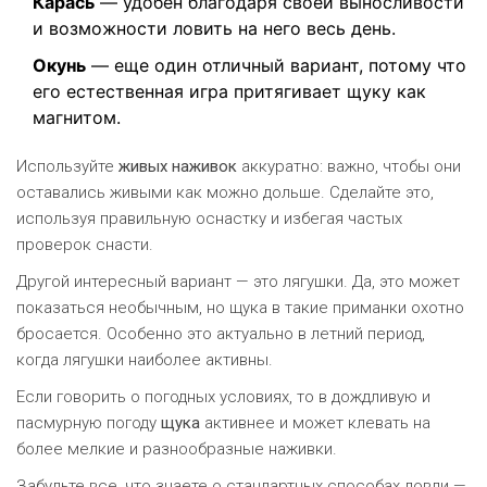
Карась
— удобен благодаря своей выносливости
и возможности ловить на него весь день.
Окунь
— еще один отличный вариант, потому что
его естественная игра притягивает щуку как
магнитом.
Используйте
живых наживок
аккуратно: важно, чтобы они
оставались живыми как можно дольше. Сделайте это,
используя правильную оснастку и избегая частых
проверок снасти.
Другой интересный вариант — это лягушки. Да, это может
показаться необычным, но щука в такие приманки охотно
бросается. Особенно это актуально в летний период,
когда лягушки наиболее активны.
Если говорить о погодных условиях, то в дождливую и
пасмурную погоду
щука
активнее и может клевать на
более мелкие и разнообразные наживки.
Забудьте все, что знаете о стандартных способах ловли —