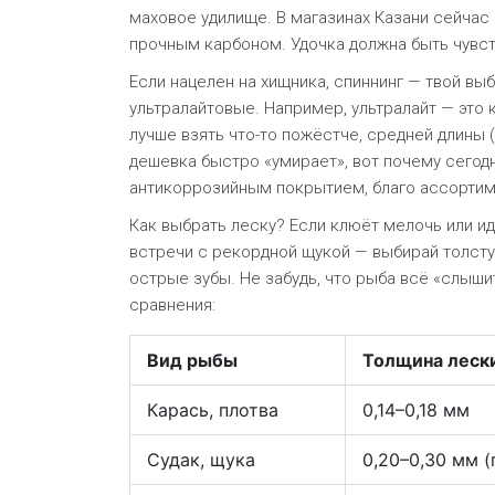
маховое удилище. В магазинах Казани сейчас
прочным карбоном. Удочка должна быть чувс
Если нацелен на хищника, спиннинг — твой вы
ультралайтовые. Например, ультралайт — это к
лучше взять что-то пожёстче, средней длины (
дешевка быстро «умирает», вот почему сего
антикоррозийным покрытием, благо ассортиме
Как выбрать леску? Если клюёт мелочь или ид
встречи с рекордной щукой — выбирай толстую
острые зубы. Не забудь, что рыба всё «слыши
сравнения:
Вид рыбы
Толщина леск
Карась, плотва
0,14–0,18 мм
Судак, щука
0,20–0,30 мм (