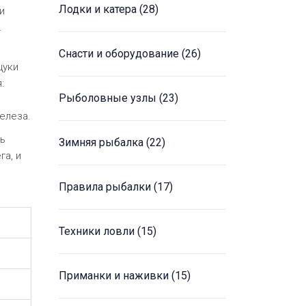
Лодки и катера
(28)
и
.
Снасти и оборудование
(26)
щуки
:
Рыболовные узлы
(23)
елеза.
шь
Зимняя рыбалка
(22)
га, и
Правила рыбалки
(17)
Техники ловли
(15)
Приманки и наживки
(15)