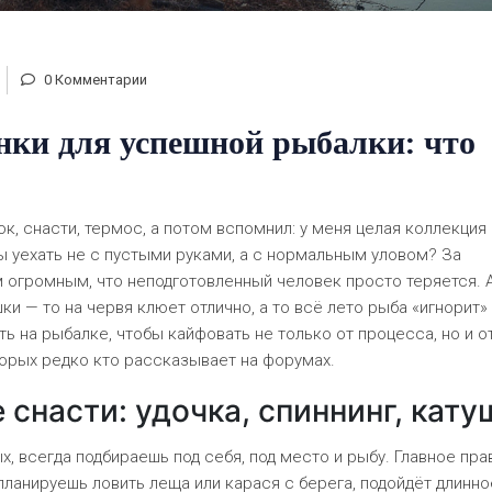
0 Комментарии
нки для успешной рыбалки: что
к, снасти, термос, а потом вспомнил: у меня целая коллекция
бы уехать не с пустыми руками, а с нормальным уловом? За
 огромным, что неподготовленный человек просто теряется. 
и — то на червя клюет отлично, а то всё лето рыба «игнорит» 
ь на рыбалке, чтобы кайфовать не только от процесса, но и о
торых редко кто рассказывает на форумах.
снасти: удочка, спиннинг, кату
х, всегда подбираешь под себя, под место и рыбу. Главное пра
 планируешь ловить леща или карася с берега, подойдёт длинно