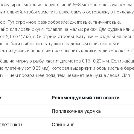
 популярны маховые палки длиной 6–8 метров с легким весом 
твительной, чтобы заметить даже самую осторожную поклёвку
бор. Тут огромное разнообразие: джиговые, твичинговые,
айф для ловли окуня, голавля на малых реках. Для судака или 
от 2,1 до 2,7 м), с быстрым строем. Катушки — отдельная песня
дня рыбаки выбирают катушки с надёжным фрикционом и
нт и ценники позволяют не залазить в долги ради хорошего ж
ёшь на мирную рыбу, хватит диаметра 0,16–0,20 мм. Если ждё
 плетёнку (от 0,25 мм), которая выдержит и обрывистые бере
т» — чем прозрачнее вода, тем незаметнее нужна леска. Для
и
Рекомендуемый тип снасти
Поплавочная удочка
плетенка)
Спиннинг