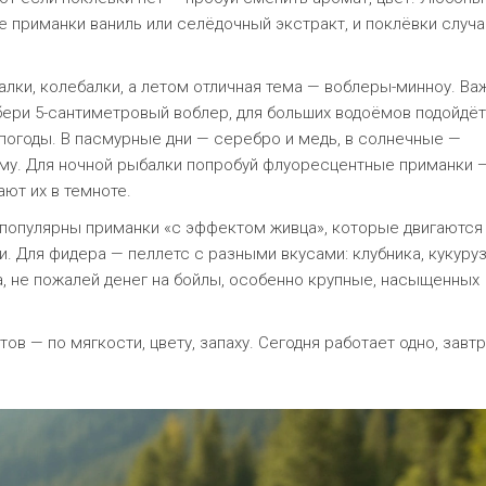
е приманки ваниль или селёдочный экстракт, и поклёвки случ
лки, колебалки, а летом отличная тема — воблеры-минноу. Ва
ери 5-сантиметровый воблер, для больших водоёмов подойдёт
 погоды. В пасмурные дни — серебро и медь, в солнечные —
ому. Для ночной рыбалки попробуй флуоресцентные приманки 
ют их в темноте.
у популярны приманки «с эффектом живца», которые двигаются
и. Для фидера — пеллетс с разными вкусами: клубника, кукуруз
а, не пожалей денег на бойлы, особенно крупные, насыщенных
ов — по мягкости, цвету, запаху. Сегодня работает одно, завт