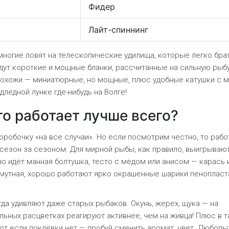
Фидер
Лайт-спиннинг
многие ловят на телескопические удилища, которые легко бра
йдут короткие и мощные бланки, рассчитанные на сильную рыбу
е похожи — миниатюрные, но мощные, плюс удобные катушки с 
дледной лунке где-нибудь на Волге!
то работает лучше всего?
робочку «на все случаи». Но если посмотрим честно, то рабо
 сезон за сезоном. Для мирной рыбы, как правило, выигрываю
о идёт манная болтушка, тесто с мёдом или анисом — карась 
а мутная, хорошо работают ярко окрашенные шарики пенопласт
а удивляют даже старых рыбаков. Окунь, жерех, щука — на
льных расцветках реагируют активнее, чем на живца! Плюс в т
вот если поклёвки нет — пробуй сменить аромат, цвет. Любоп