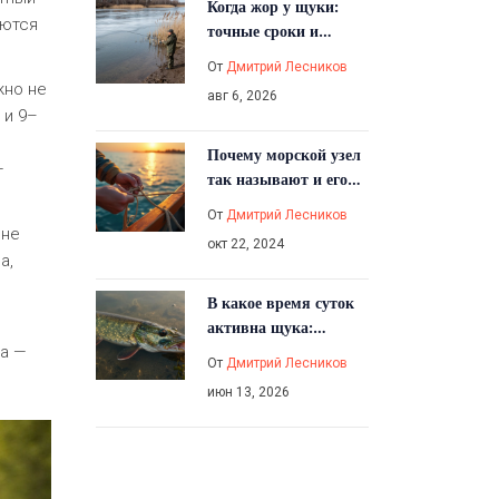
Когда жор у щуки:
аются
точные сроки и
секреты активной
От
Дмитрий Лесников
ловли в 2026 году
жно не
авг 6, 2026
 и 9–
Почему морской узел
—
так называют и его
применение в
От
Дмитрий Лесников
рыболовстве
 не
окт 22, 2024
а,
В какое время суток
активна щука:
расписание клёва по
ра —
От
Дмитрий Лесников
сезонам и погоде
июн 13, 2026