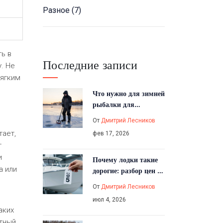
Разное
(7)
ть в
Последние записи
. Не
мягким
Что нужно для зимней
рыбалки для
начинающих: полный
От
Дмитрий Лесников
список снастей и
тает,
фев 17, 2026
советов
т
и
Почему лодки такие
а или
дорогие: разбор цен на
рыболовные катера в
От
Дмитрий Лесников
2026 году
июл 4, 2026
аких
ытный