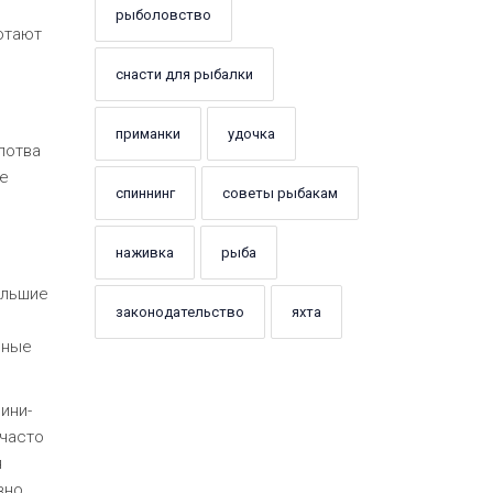
рыболовство
отают
снасти для рыбалки
приманки
удочка
лотва
ле
спиннинг
советы рыбакам
наживка
рыба
ольшие
законодательство
яхта
нные
ини-
 часто
я
вно