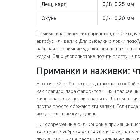
Лещ, карп
0,18–0,25 мм
Окунь
0,14–0,20 мм
Помимо классических вариантов, в 2025 году 
автобус или велик. Для рыбалки с лодки подо
забывай про зимние удочки: они не на что н
ходом. Одно удовольствие ловить плотву на по
Приманки и наживки: ч
Настоящий рыболов всегда таскает с собой ко
как правило, пара фаворитов — их и таскаешь
живые насадки: черви, опарыши. Летом отличн
плотва просто обожают эти запахи. Если вод
искусственные кукурузины.
НО: современные силиконовые приманки иногд
твистеры и виброхвосты в кислотных и натура
приманках — их не растащат мелкие ерши. А 