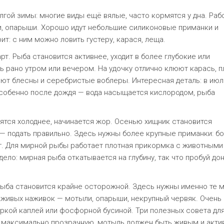
лгой зимы: многие виды ещё вялые, часто кормятся у дна. Раб
ки, опарыши. Хорошо идут небольшие силиконовые приманки и
т: с ним можно ловить густеру, карася, леща.
. Рыба становится активнее, уходит в более глубокие или
ь рано утром или вечером. На удочку отлично клюют карась, п
жают блесны и серебристые воблеры. Интересная деталь: в ию
особенно после дождя — вода насыщается кислородом, рыба
овятся холоднее, начинается жор. Осенью хищник становится
 — подать правильно. Здесь нужны более крупные приманки: б
г. Для мирной рыбы работает плотная прикормка с животными
ло: мирная рыба откатывается на глубину, так что пробуй до
ыба становится крайне осторожной. Здесь нужны именно те м
 живых наживок — мотыли, опарыши, некрупный червяк. Очень
ркой каплей или фосфорной бусиной. Три полезных совета дл
у максимально прозрачную, мотыль должен быть живым и акти