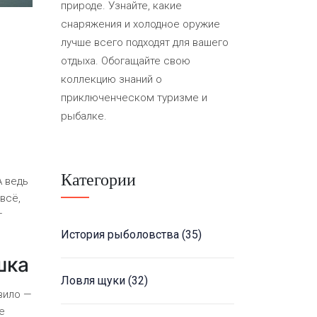
природе. Узнайте, какие
снаряжения и холодное оружие
лучше всего подходят для вашего
отдыха. Обогащайте свою
коллекцию знаний о
приключенческом туризме и
рыбалке.
Категории
А ведь
всё,
т
История рыболовства
(35)
шка
Ловля щуки
(32)
вило —
е