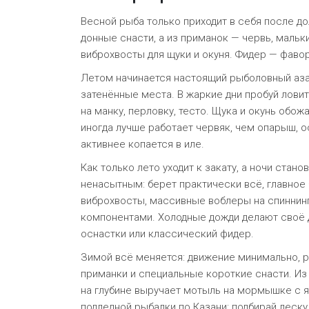
Весной рыба только приходит в себя после до
донные снасти, а из приманок — червь, маль
виброхвосты для щуки и окуня. Фидер — фавори
Летом начинается настоящий рыболовный азарт
затенённые места. В жаркие дни пробуй ловит
на манку, перловку, тесто. Щука и окунь обо
иногда лучше работает червяк, чем опарыш, 
активнее копается в иле.
Как только лето уходит к закату, а ночи стан
ненасытным: берет практически всё, главное
виброхвосты, массивные воблеры на спиннин
компонентами. Холодные дожди делают своё де
оснастки или классический фидер.
Зимой всё меняется: движение минимально, р
приманки и специальные короткие снасти. Из
на глубине выручает мотыль на мормышке с я
подледной рыбалки по Казани: подбирай леск