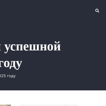
я успешной
году
025 году