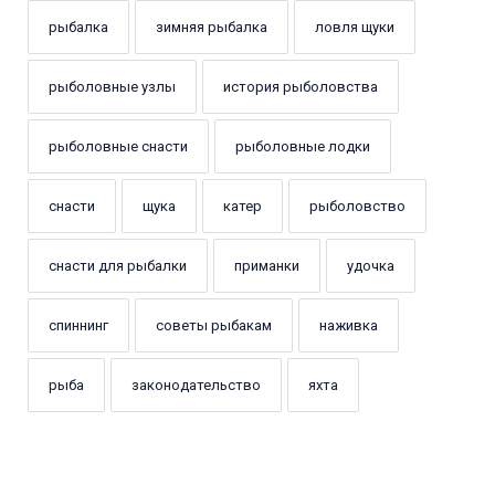
рыбалка
зимняя рыбалка
ловля щуки
рыболовные узлы
история рыболовства
рыболовные снасти
рыболовные лодки
снасти
щука
катер
рыболовство
снасти для рыбалки
приманки
удочка
спиннинг
советы рыбакам
наживка
рыба
законодательство
яхта