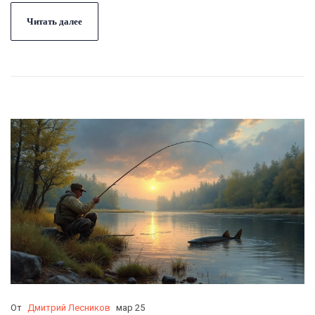
рекомендациями экспертов по успешному
использованию приманок в различных условиях. Узнайте,
Читать далее
какие виды рыб лучше ловятся на приманки, и как
правильно организовать процесс рыбалки.
От
Дмитрий Лесников
мар 25