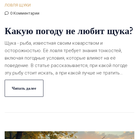
ЛОВЛЯ ЩУКИ
0 Комментарии
Какую погоду не любит щука?
Щука - рыба, известная своим коварством и
осторожностью. Её ловля требует знания тонкостей,
включая погодные условия, которые влияют на её
поведение. В статье рассказывается, при какой погоде
эту рыбу стоит искать, а при какой лучше не тратить
время. Помимо этого, даются советы, как использовать
погоду себе на пользу при охоте за этим упрямым
Читать далее
хищником. Читатель узнает, какие факторы в первую
очередь надо учитывать, чтобы день рыбалки прошел
успешно.