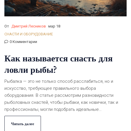
От
Дмитрий Лесников
мар 18
СНАСТИ И ОБОРУДОВАНИЕ
0 Комментарии
Как называется снасть для
ловли рыбы?
Рыбалка — это не только способ расслабиться, но и
искусство, требующее правильного выбора
оборудования. В статье рассмотрим разновидности
рыболовных снастей, чтобы рыбаки, как новички, так и
профессионалы, могли подобрать идеальные
инструменты для своего выхода на воду. Узнаете, как
выбрать удочку для разных условий, как она устроена и
Читать далее
как её правильно подготовить. Практичные советы от