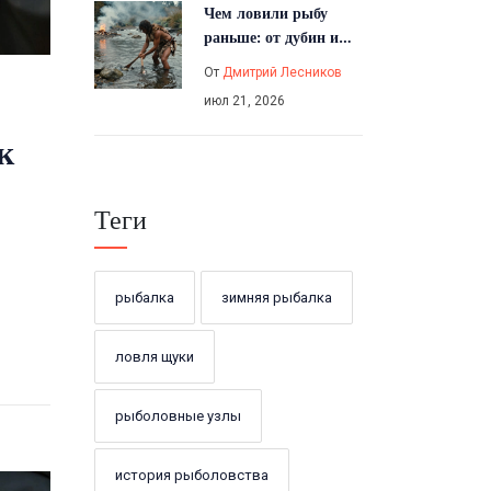
Чем ловили рыбу
раньше: от дубин и
сетей до первых
От
Дмитрий Лесников
крючков - история
июл 21, 2026
рыболовства
к
Теги
рыбалка
зимняя рыбалка
ловля щуки
рыболовные узлы
история рыболовства