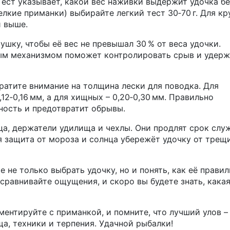
Тест указывает, какой вес наживки выдержит удочка бе
елкие приманки) выбирайте легкий тест 30‑70 г. Для к
и выше.
ушку, чтобы её вес не превышал 30 % от веса удочки.
ым механизмом поможет контролировать срыв и удерж
ратите внимание на толщина лески для поводка. Для
12‑0,16 мм, а для хищных – 0,20‑0,30 мм. Правильно
ность и предотвратит обрывы.
ца, держатели удилища и чехлы. Они продлят срок слу
 защита от мороза и солнца убережёт удочку от трещ
не только выбрать удочку, но и понять, как её прави
сравнивайте ощущения, и скоро вы будете знать, кака
ментируйте с приманкой, и помните, что лучший улов –
а, техники и терпения. Удачной рыбалки!