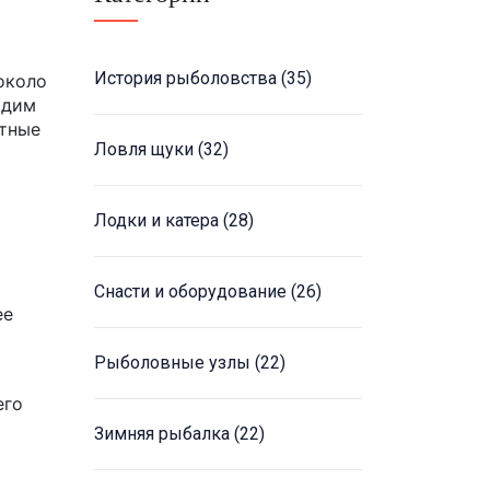
История рыболовства
(35)
около
идим
итные
Ловля щуки
(32)
Лодки и катера
(28)
Снасти и оборудование
(26)
ее
Рыболовные узлы
(22)
его
Зимняя рыбалка
(22)