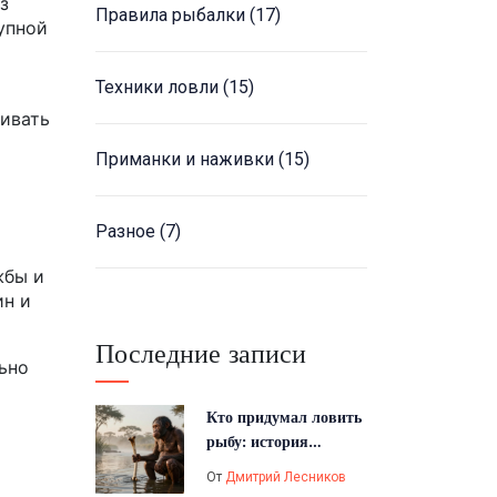
з
Правила рыбалки
(17)
рупной
Техники ловли
(15)
ивать
Приманки и наживки
(15)
Разное
(7)
жбы и
ин и
Последние записи
льно
я
Кто придумал ловить
рыбу: история
первого рыболовного
От
Дмитрий Лесников
орудия