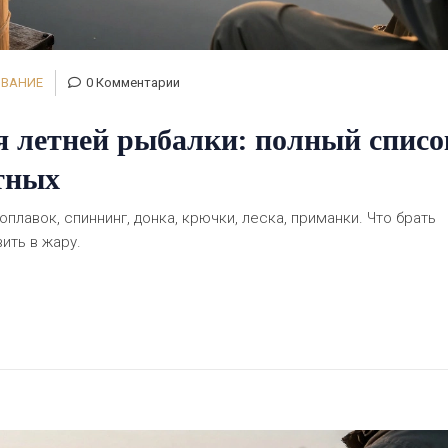
ОВАНИЕ
0 Комментарии
я летней рыбалки: полный списо
тных
плавок, спиннинг, донка, крючки, леска, приманки. Что брать
вить в жару.