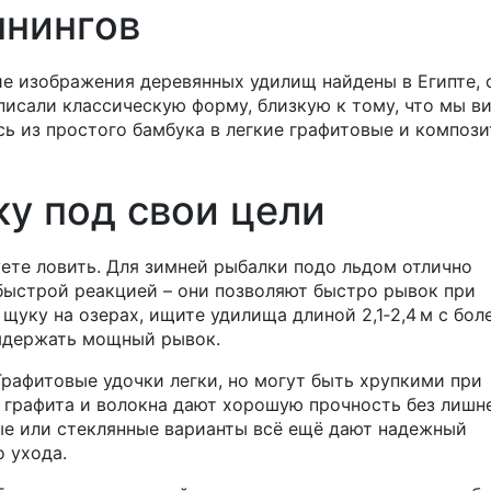
ннингов
ие изображения деревянных удилищ найдены в Египте, 
пе описали классическую форму, близкую к тому, что мы в
сь из простого бамбука в легкие графитовые и композ
ку под свои цели
уете ловить. Для зимней рыбалки подо льдом отлично
 быстрой реакцией – они позволяют быстро рывок при
щуку на озерах, ищите удилища длиной 2,1‑2,4 м с бол
ыдержать мощный рывок.
Графитовые удочки легки, но могут быть хрупкими при
 графита и волокна дают хорошую прочность без лишн
ые или стеклянные варианты всё ещё дают надежный
о ухода.