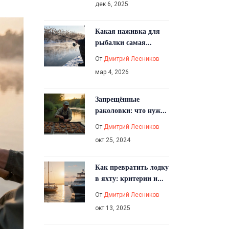
дек 6, 2025
Какая наживка для
рыбалки самая
лучшая: реальные
От
Дмитрий Лесников
ответы от рыбаков с
мар 4, 2026
Казанского
водохранилища
Запрещённые
раколовки: что нужно
знать рыбакам
От
Дмитрий Лесников
окт 25, 2024
Как превратить лодку
в яхту: критерии и
шаги
От
Дмитрий Лесников
окт 13, 2025