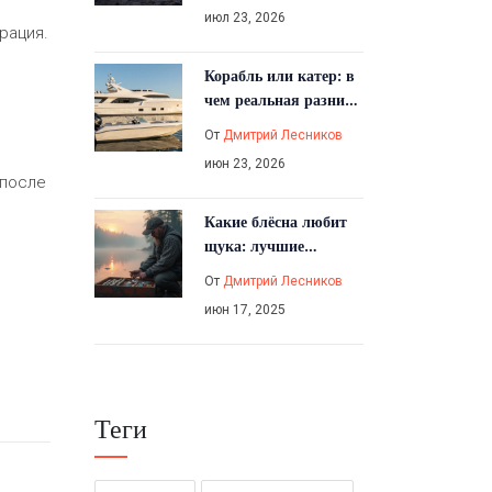
виды и правила
июл 23, 2026
рация.
Корабль или катер: в
чем реальная разница
для рыбака и туриста
От
Дмитрий Лесников
июн 23, 2026
 после
Какие блёсна любит
щука: лучшие
варианты для
От
Дмитрий Лесников
успешной рыбалки
июн 17, 2025
Теги