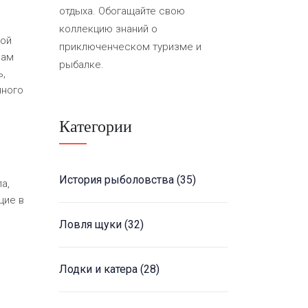
отдыха. Обогащайте свою
коллекцию знаний о
ной
приключенческом туризме и
вам
рыбалке.
ь,
нного
Категории
История рыболовства
(35)
а,
щие в
Ловля щуки
(32)
Лодки и катера
(28)