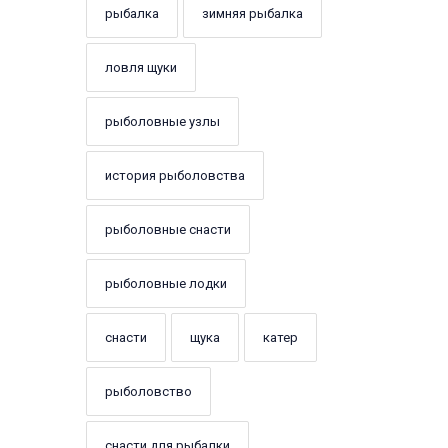
рыбалка
зимняя рыбалка
ловля щуки
рыболовные узлы
история рыболовства
рыболовные снасти
рыболовные лодки
снасти
щука
катер
рыболовство
снасти для рыбалки