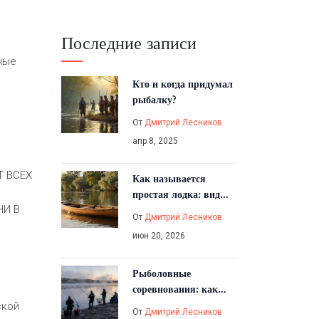
Последние записи
ные
Кто и когда придумал
рыбалку?
От
Дмитрий Лесников
апр 8, 2025
Т ВСЕХ
Как называется
простая лодка: виды,
НИ В
типы и названия для
От
Дмитрий Лесников
новичков
июн 20, 2026
Рыболовные
соревнования: как
они называются,
ской
От
Дмитрий Лесников