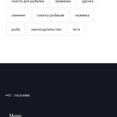
снасти для рыбалки
приманки
удочка
спиннинг
советы рыбакам
наживка
рыба
законодательство
яхта
Меню