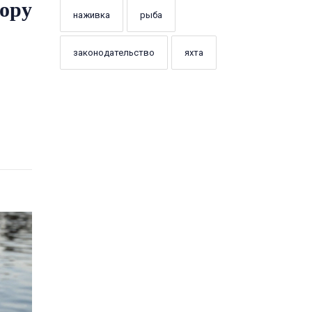
бору
наживка
рыба
законодательство
яхта