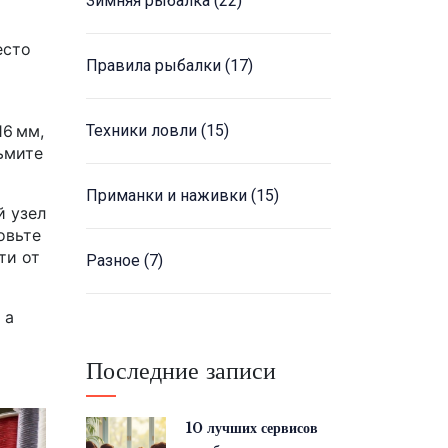
Зимняя рыбалка
(22)
есто
Правила рыбалки
(17)
16 мм,
Техники ловли
(15)
зьмите
Приманки и наживки
(15)
й узел
овьте
ти от
Разное
(7)
 а
Последние записи
10 лучших сервисов