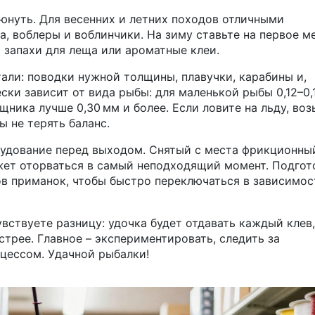
люнуть. Для весенних и летних походов отличными
, воблеры и воблинчики. На зиму ставьте на первое м
 запахи для леща или ароматные клеи.
тали: поводки нужной толщины, плавучки, карабины и,
ски зависит от вида рыбы: для маленькой рыбы 0,12–0,
ищника лучше 0,30 мм и более. Если ловите на льду, во
ы не терять баланс.
рудование перед выходом. Снятый с места фрикционны
жет оторваться в самый неподходящий момент. Подгот
ов приманок, чтобы быстро переключаться в зависимос
вствуете разницу: удочка будет отдавать каждый клев,
трее. Главное – экспериментировать, следить за
цессом. Удачной рыбалки!