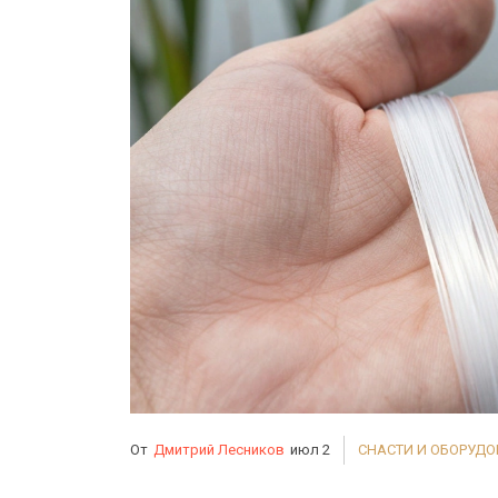
От
Дмитрий Лесников
июл 2
СНАСТИ И ОБОРУД