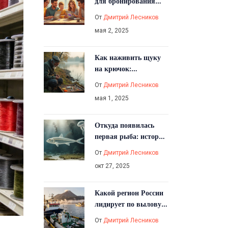
для бронирования
жилья по всему миру:
От
Дмитрий Лесников
рейтинг, отзывы и
мая 2, 2025
гибкая отмена
Как наживить щуку
на крючок:
проверенные способы
От
Дмитрий Лесников
мая 1, 2025
Откуда появилась
первая рыба: история
возникновения рыб
От
Дмитрий Лесников
на Земле
окт 27, 2025
Какой регион России
лидирует по вылову
рыбы: статистика и
От
Дмитрий Лесников
причины