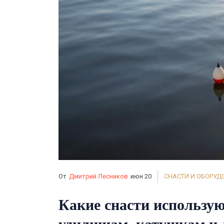
От
Дмитрий Лесников
июн 20
СНАСТИ И ОБОРУД
Какие снасти использую