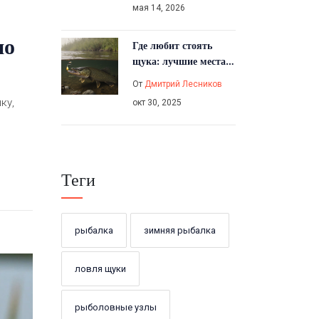
мая 14, 2026
по
Где любит стоять
щука: лучшие места
для ловли в течение
От
Дмитрий Лесников
года
ку,
окт 30, 2025
Теги
рыбалка
зимняя рыбалка
ловля щуки
рыболовные узлы