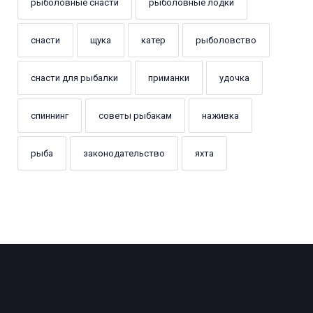
рыболовные снасти
рыболовные лодки
снасти
щука
катер
рыболовство
снасти для рыбалки
приманки
удочка
спиннинг
советы рыбакам
наживка
рыба
законодательство
яхта