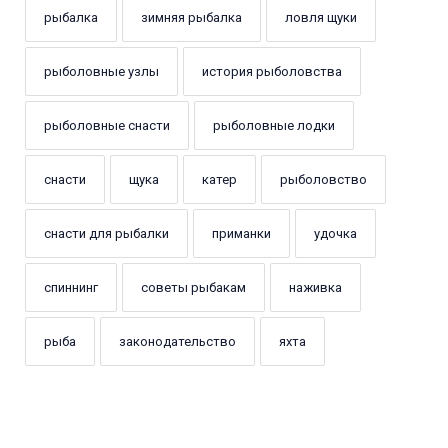
рыбалка
зимняя рыбалка
ловля щуки
рыболовные узлы
история рыболовства
рыболовные снасти
рыболовные лодки
снасти
щука
катер
рыболовство
снасти для рыбалки
приманки
удочка
спиннинг
советы рыбакам
наживка
рыба
законодательство
яхта