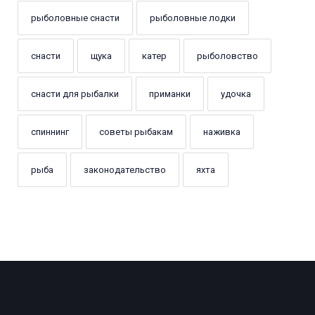
рыболовные снасти
рыболовные лодки
снасти
щука
катер
рыболовство
снасти для рыбалки
приманки
удочка
спиннинг
советы рыбакам
наживка
рыба
законодательство
яхта