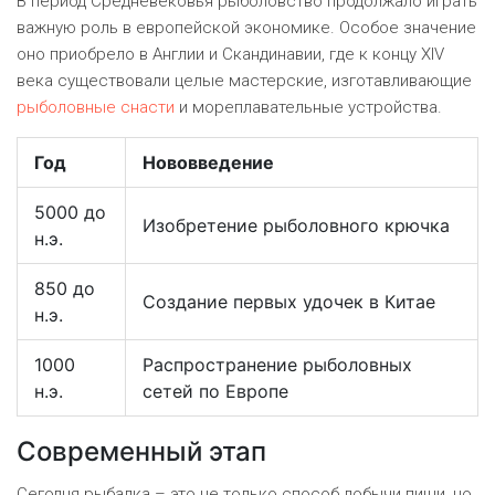
В период Средневековья рыболовство продолжало играть
важную роль в европейской экономике. Особое значение
оно приобрело в Англии и Скандинавии, где к концу XIV
века существовали целые мастерские, изготавливающие
рыболовные снасти
и мореплавательные устройства.
Год
Нововведение
5000 до
Изобретение рыболовного крючка
н.э.
850 до
Создание первых удочек в Китае
н.э.
1000
Распространение рыболовных
н.э.
сетей по Европе
Современный этап
Сегодня рыбалка – это не только способ добычи пищи, но