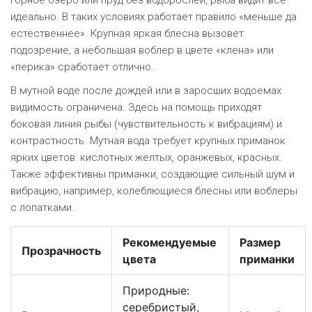
горное озеро или пруд без водорослей, рыба видит всё
идеально. В таких условиях работает правило «меньше да
естественнее». Крупная яркая блесна вызовет
подозрение, а небольшая воблер в цвете «клена» или
«перика» сработает отлично.
В мутной воде после дождей или в заросших водоемах
видимость ограничена. Здесь на помощь приходят
боковая линия рыбы (чувствительность к вибрациям) и
контрастность. Мутная вода требует крупных приманок
ярких цветов: кислотных желтых, оранжевых, красных.
Также эффективны приманки, создающие сильный шум и
вибрацию, например, колеблющиеся блесны или воблеры
с лопатками.
Рекомендуемые
Размер
Прозрачность
цвета
приманки
Природные:
серебристый,