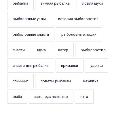
рыбалка
зимняя рыбалка
ловля щуки
рыболовные узлы
история рыболовства
рыболовные снасти
рыболовные лодки
снасти
щука
катер
рыболовство
снасти для рыбалки
приманки
удочка
спиннинг
советы рыбакам
наживка
рыба
законодательство
яхта