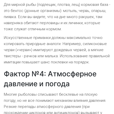
Для мирной рыбы (подлещик, плотва, лещ) кормовая база -
это бентос (донные организмы): мотыль, червь, опарыш,
пиявка. Если вы видите, что на дне много ракушек, там
наверняка обитают перловицы и их личинки, которые
тоже служат отличным кормом.
Искусственные приманки должны максимально точно
копировать природные аналоги. Например, силиконовые
черви («черви») имитируют дождевых червей, а мягкие
твистеры - рачков или малька. Использование правильной
имитации повышает шанс поклевки на порядок.
Фактор №4: Атмосферное
давление и погода
Многие рыболовы списывают бесклевье на плохую
погоду, но не все понимают механизм влияния давления.
Резкие перепады атмосферного давления (при
прохождении циклонов или антициклонов) вызывают у