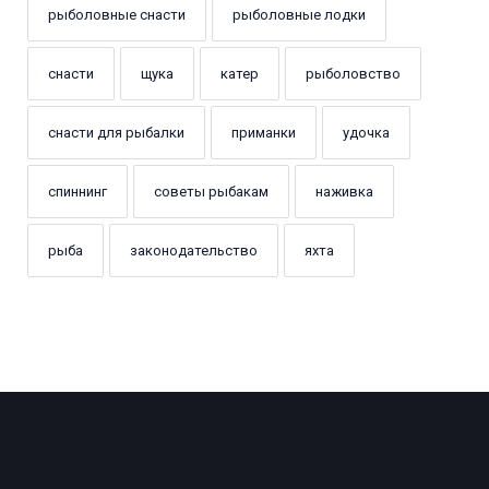
рыболовные снасти
рыболовные лодки
снасти
щука
катер
рыболовство
снасти для рыбалки
приманки
удочка
спиннинг
советы рыбакам
наживка
рыба
законодательство
яхта