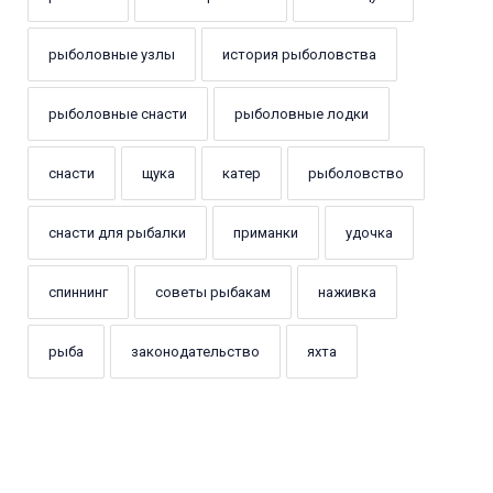
рыболовные узлы
история рыболовства
рыболовные снасти
рыболовные лодки
снасти
щука
катер
рыболовство
снасти для рыбалки
приманки
удочка
спиннинг
советы рыбакам
наживка
рыба
законодательство
яхта