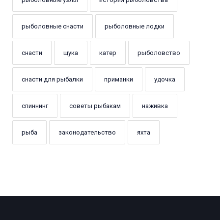
рыболовные снасти
рыболовные лодки
снасти
щука
катер
рыболовство
снасти для рыбалки
приманки
удочка
спиннинг
советы рыбакам
наживка
рыба
законодательство
яхта