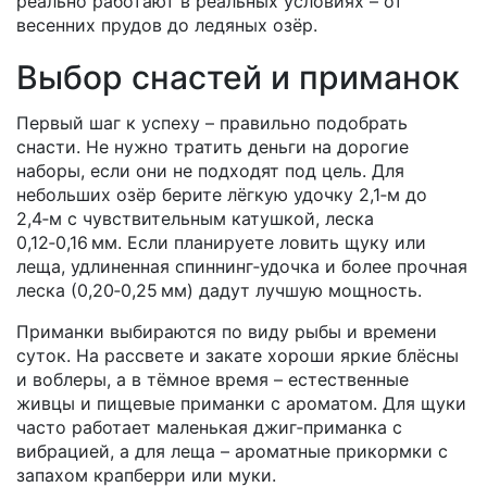
реально работают в реальных условиях – от
весенних прудов до ледяных озёр.
Выбор снастей и приманок
Первый шаг к успеху – правильно подобрать
снасти. Не нужно тратить деньги на дорогие
наборы, если они не подходят под цель. Для
небольших озёр берите лёгкую удочку 2,1‑м до
2,4‑м с чувствительным катушкой, леска
0,12‑0,16 мм. Если планируете ловить щуку или
леща, удлиненная спиннинг‑удочка и более прочная
леска (0,20‑0,25 мм) дадут лучшую мощность.
Приманки выбираются по виду рыбы и времени
суток. На рассвете и закате хороши яркие блёсны
и воблеры, а в тёмное время – естественные
живцы и пищевые приманки с ароматом. Для щуки
часто работает маленькая джиг‑приманка с
вибрацией, а для леща – ароматные прикормки с
запахом крапберри или муки.