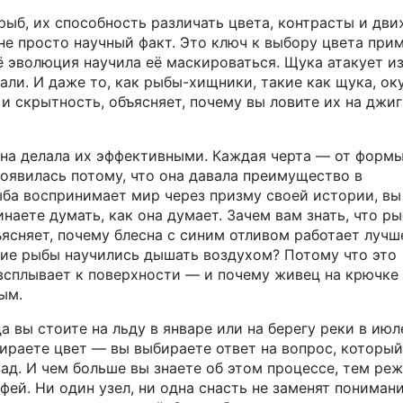
 рыб
,
их способность различать цвета, контрасты и дв
не просто научный факт. Это ключ к выбору цвета прим
ё эволюция научила её маскироваться. Щука атакует и
али. И даже то, как
рыбы-хищники
,
такие как щука, ок
 и скрытность
, объясняет, почему вы ловите их на джиг
на делала их эффективными. Каждая черта — от формы
оявилась потому, что она давала преимущество в
ыба воспринимает мир через призму своей истории, вы
инаете думать, как она думает. Зачем вам знать, что р
ясняет, почему блесна с синим отливом работает лучш
вние рыбы научились дышать воздухом? Потому что это
 всплывает к поверхности — и почему живец на крючке
ым.
да вы стоите на льду в январе или на берегу реки в июл
бираете цвет — вы выбираете ответ на вопрос, который
ад. И чем больше вы знаете об этом процессе, тем реж
фей. Ни один узел, ни одна снасть не заменят пониман