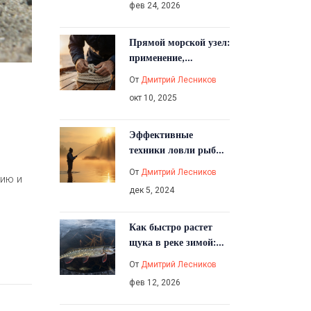
фев 24, 2026
Прямой морской узел:
применение,
завязывание и
От
Дмитрий Лесников
сравнение
окт 10, 2025
Эффективные
техники ловли рыбы:
практическое
От
Дмитрий Лесников
мию и
руководство
дек 5, 2024
Как быстро растет
щука в реке зимой:
реальные цифры и
От
Дмитрий Лесников
факторы роста
фев 12, 2026