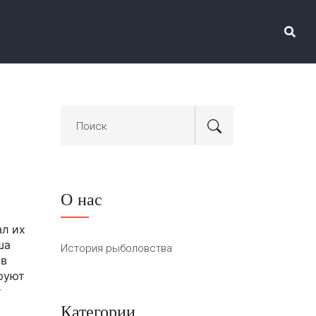
О нас
ал их
ша
История рыболовства
 в
ируют
т
Категории