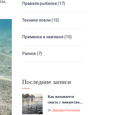
сы,
Правила рыбалки
(17)
Техники ловли
(15)
Приманки и наживки
(15)
Разное
(7)
Последние записи
Как называется
снасть с множеством
крючков и где её
От
Дмитрий Лесников
используют?