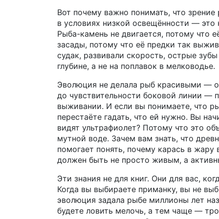
Вот почему важно понимать, что
зрение
в условиях низкой освещённости
— это 
Рыба-камень не двигается, потому что е
засады, потому что её предки так выжив
судак, развивали скорость, острые зубы
глубине, а не на поплавок в мелководье.
Эволюция не делала рыб красивыми — о
до чувствительности боковой линии — п
выживании. И если вы понимаете, что р
перестаёте гадать, что ей нужно. Вы нач
видят ультрафиолет? Потому что это объ
мутной воде. Зачем вам знать, что дре
помогает понять, почему карась в жару
должен быть не просто живым, а активн
Эти знания не для книг. Они для вас, ког
Когда вы выбираете приманку, вы не вы
эволюция задала рыбе миллионы лет наз
будете ловить мелочь, а тем чаще — тро