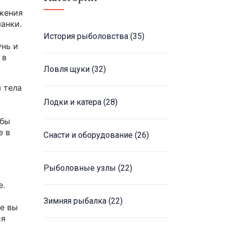
ижения
анки.
з
История рыболовства
(35)
унь и
 в
Ловля щуки
(32)
 тела
Лодки и катера
(28)
ыбы
е в
Снасти и оборудование
(26)
Рыболовные узлы
(22)
е.
Зимняя рыбалка
(22)
е вы
ия