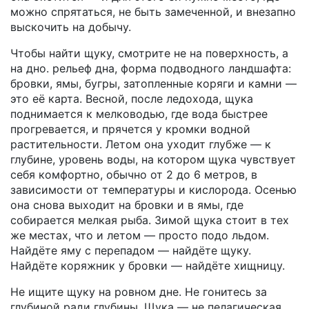
можно спрятаться, не быть замеченной, и внезапно
выскочить на добычу.
Чтобы найти щуку, смотрите не на поверхность, а
на дно.
рельеф дна
,
форма подводного ландшафта:
бровки, ямы, бугры, затопленные коряги и камни
—
это её карта. Весной, после ледохода, щука
поднимается к мелководью, где вода быстрее
прогревается, и прячется у кромки водной
растительности. Летом она уходит глубже — к
глубине
,
уровень воды, на котором щука чувствует
себя комфортно, обычно от 2 до 6 метров, в
зависимости от температуры и кислорода
. Осенью
она снова выходит на бровки и в ямы, где
собирается мелкая рыба. Зимой щука стоит в тех
же местах, что и летом — просто подо льдом.
Найдёте яму с перепадом — найдёте щуку.
Найдёте коряжник у бровки — найдёте хищницу.
Не ищите щуку на ровном дне. Не гонитесь за
глубиной ради глубины. Щука — не пелагическая