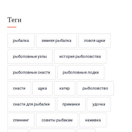
Теги
рыбалка
зимняя рыбалка
ловля щуки
рыболовные узлы
история рыболовства
рыболовные снасти
рыболовные лодки
снасти
щука
катер
рыболовство
снасти для рыбалки
приманки
удочка
спиннинг
советы рыбакам
наживка