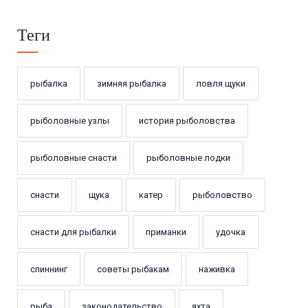
Теги
рыбалка
зимняя рыбалка
ловля щуки
рыболовные узлы
история рыболовства
рыболовные снасти
рыболовные лодки
снасти
щука
катер
рыболовство
снасти для рыбалки
приманки
удочка
спиннинг
советы рыбакам
наживка
рыба
законодательство
яхта