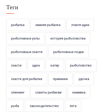
Теги
рыбалка
зимняя рыбалка
ловля щуки
рыболовные узлы
история рыболовства
рыболовные снасти
рыболовные лодки
снасти
щука
катер
рыболовство
снасти для рыбалки
приманки
удочка
спиннинг
советы рыбакам
наживка
рыба
законодательство
яхта