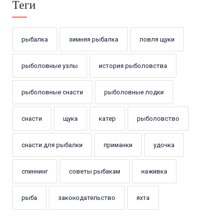
Теги
рыбалка
зимняя рыбалка
ловля щуки
рыболовные узлы
история рыболовства
рыболовные снасти
рыболовные лодки
снасти
щука
катер
рыболовство
снасти для рыбалки
приманки
удочка
спиннинг
советы рыбакам
наживка
рыба
законодательство
яхта