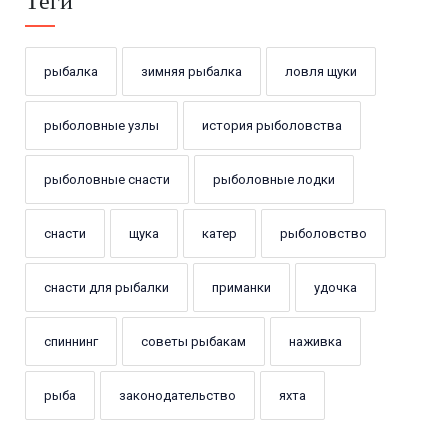
Теги
рыбалка
зимняя рыбалка
ловля щуки
рыболовные узлы
история рыболовства
рыболовные снасти
рыболовные лодки
снасти
щука
катер
рыболовство
снасти для рыбалки
приманки
удочка
спиннинг
советы рыбакам
наживка
рыба
законодательство
яхта