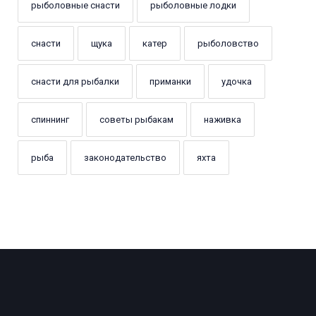
рыболовные снасти
рыболовные лодки
снасти
щука
катер
рыболовство
снасти для рыбалки
приманки
удочка
спиннинг
советы рыбакам
наживка
рыба
законодательство
яхта