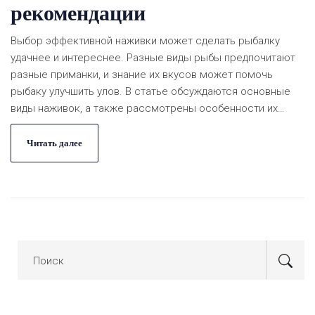
рекомендации
Выбор эффективной наживки может сделать рыбалку
удачнее и интереснее. Разные виды рыбы предпочитают
разные приманки, и знание их вкусов может помочь
рыбаку улучшить улов. В статье обсуждаются основные
виды наживок, а также рассмотрены особенности их
применения в зависимости от сезона и условий ловли.
Поделимся интересными фактами и полезными советами
Читать далее
по выбору подходящих приманок. Изучив эту информацию,
вы сможете разнообразить свои рыболовные навыки и
повысить свои шансы на успешный улов.