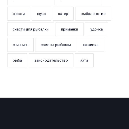
снасти
щука
катер
рыболовство
снасти для рыбалки
приманки
удочка
спиннинг
советы рыбакам
наживка
рыба
законодательство
яхта