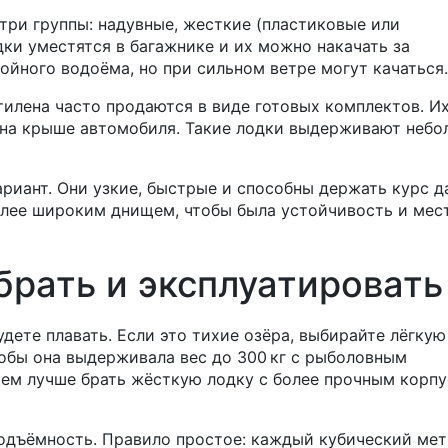
три группы: надувные, жесткие (пластиковые или
ки уместятся в багажнике и их можно накачать за
ойного водоёма, но при сильном ветре могут качаться.
тилена часто продаются в виде готовых комплектов. Их
и на крыше автомобиля. Такие лодки выдерживают неб
ариант. Они узкие, быстрые и способны держать курс д
олее широким днищем, чтобы была устойчивость и мес
брать и эксплуатировать
удете плавать. Если это тихие озёра, выбирайте лёгкую
тобы она выдерживала вес до 300 кг с рыболовным
ием лучше брать жёсткую лодку с более прочным корп
подъёмность. Правило простое: каждый кубический ме