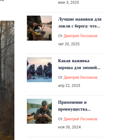
июн 3, 2025
Лучшие наживки для
ловли с берега: что
использовать в 2025
От
Дмитрий Лесников
году
окт 20, 2025
Какая наживка
хороша для зимней
рыбалки: что реально
От
Дмитрий Лесников
работает?
апр 22, 2025
Применение и
преимущества
двойного прямого
От
Дмитрий Лесников
узла в рыбалке
ноя 30, 2024