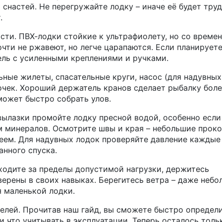
 снастей. Не перегружайте лодку – иначе её будет тру
.
сти. ПВХ‑лодки стойкие к ультрафиолету, но со време
чти не ржавеют, но легче царапаются. Если планирует
ель с усиленными креплениями и ручками.
ьные жилеты, спасательные круги, насос (для надувных
очек. Хороший держатель кранов сделает рыбалку бол
может быстро собрать улов.
вылазки промойте лодку пресной водой, особенно если
м минералов. Осмотрите швы и края – небольшие прок
еем. Для надувных лодок проверяйте давление каждые
анного спуска.
ыходите за пределы допустимой нагрузки, держитесь
верены в своих навыках. Берегитесь ветра – даже небо
 маленькой лодки.
целей. Прочитав наш гайд, вы сможете быстро определи
 и что учитывать в эксплуатации. Теперь осталось толь