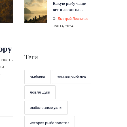
Какую рыбу чаще
всего ловят на
рыболовных
От
Дмитрий Лесников
турнирах
ноя 14, 2024
ору
Теги
назвать
ки.
.
рыбалка
зимняя рыбалка
ловля щуки
рыболовные узлы
история рыболовства