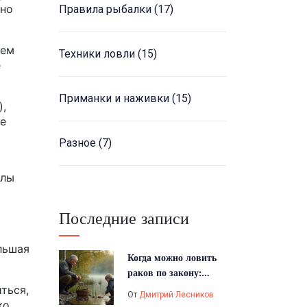
дно
Правила рыбалки
(17)
нем
Техники ловли
(15)
е
Приманки и наживки
(15)
),
ее
Разное
(7)
олы
Последние записи
льшая
Когда можно ловить
раков по закону:
сроки и правила
ться,
От
Дмитрий Лесников
ко