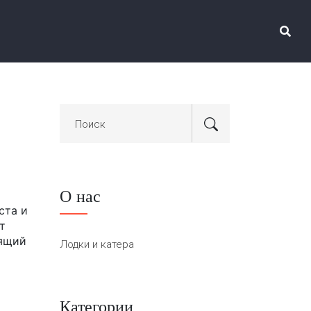
О нас
ста и
т
дящий
Лодки и катера
Категории