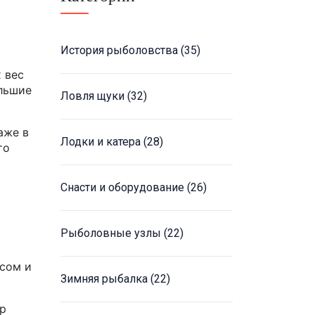
История рыболовства
(35)
 вес
ольшие
Ловля щуки
(32)
аже в
Лодки и катера
(28)
то
Снасти и оборудование
(26)
Рыболовные узлы
(22)
усом и
Зимняя рыбалка
(22)
тр