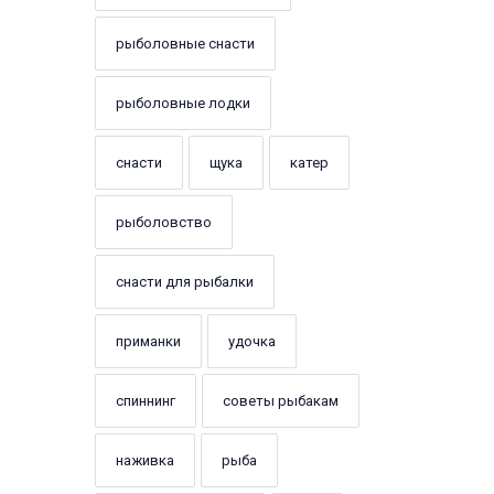
рыболовные снасти
рыболовные лодки
снасти
щука
катер
рыболовство
снасти для рыбалки
приманки
удочка
спиннинг
советы рыбакам
наживка
рыба