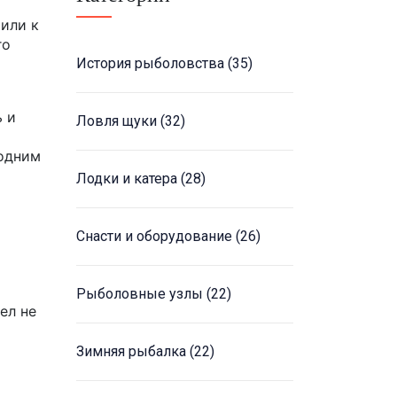
или к
го
История рыболовства
(35)
ь и
Ловля щуки
(32)
 одним
Лодки и катера
(28)
Снасти и оборудование
(26)
Рыболовные узлы
(22)
ел не
Зимняя рыбалка
(22)