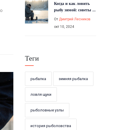
Когда и как ловить
рыбу зимой: советы и
по
секреты
От
Дмитрий Лесников
окт 10, 2024
Теги
рыбалка
зимняя рыбалка
ловля щуки
рыболовные узлы
история рыболовства