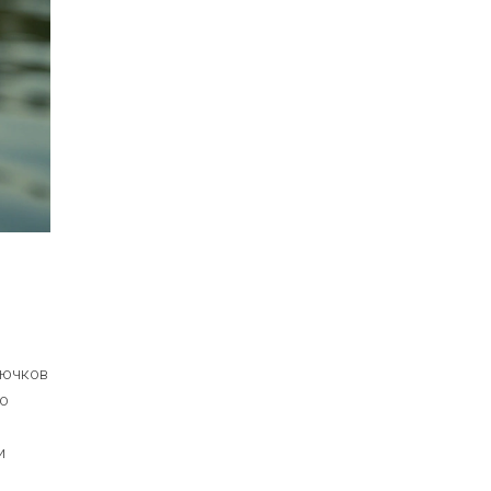
рючков
но
и