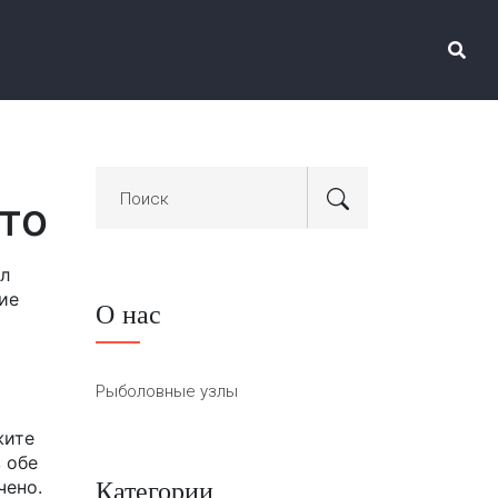
то
ел
ие
О нас
Рыболовные узлы
жите
 обе
Категории
чено.