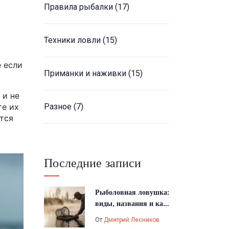
Правила рыбалки
(17)
Техники ловли
(15)
е если
Приманки и наживки
(15)
 и не
те их
Разное
(7)
ится
Последние записи
Рыболовная ловушка:
виды, названия и как
выбрать
От
Дмитрий Лесников