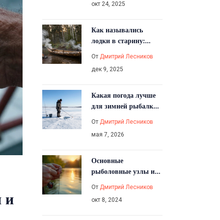
окт 24, 2025
Как назывались
лодки в старину:
названия и
От
Дмитрий Лесников
особенности древних
дек 9, 2025
рыболовных судов
Какая погода лучше
для зимней рыбалки:
давление, ветер и
От
Дмитрий Лесников
температура
мая 7, 2026
Основные
рыболовные узлы и
их применение
От
Дмитрий Лесников
 и
окт 8, 2024