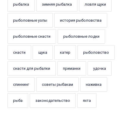
рыбалка
зимняя рыбалка
ловля щуки
рыболовные узлы
история рыболовства
рыболовные снасти
рыболовные лодки
снасти
щука
катер
рыболовство
снасти для рыбалки
приманки
удочка
спиннинг
советы рыбакам
наживка
рыба
законодательство
яхта