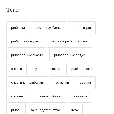
Теги
рыбалка
зимняя рыбалка
ловля щуки
рыболовные узлы
история рыболовства
рыболовные снасти
рыболовные лодки
снасти
щука
катер
рыболовство
снасти для рыбалки
приманки
удочка
спиннинг
советы рыбакам
наживка
рыба
законодательство
яхта