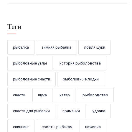
Теги
рыбалка
зимняя рыбалка
ловля щуки
рыболовные узлы
история рыболовства
рыболовные снасти
рыболовные лодки
снасти
щука
катер
рыболовство
снасти для рыбалки
приманки
удочка
спиннинг
советы рыбакам
наживка