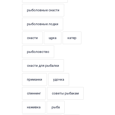
рыболовные снасти
рыболовные лодки
снасти
щука
катер
рыболовство
снасти для рыбалки
приманки
удочка
спиннинг
советы рыбакам
наживка
рыба