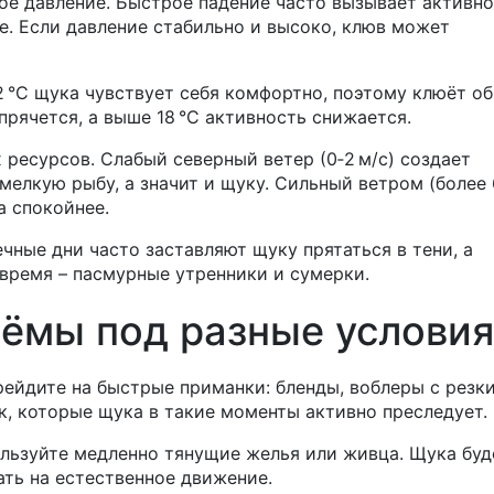
ое давление. Быстрое падение часто вызывает активн
е. Если давление стабильно и высоко, клюв может
2 °C щука чувствует себя комфортно, поэтому клюёт о
прячется, а выше 18 °C активность снижается.
 ресурсов. Слабый северный ветер (0‑2 м/с) создает
елкую рыбу, а значит и щуку. Сильный ветром (более 
а спокойнее.
чные дни часто заставляют щуку прятаться в тени, а
 время – пасмурные утренники и сумерки.
ёмы под разные условия
ерейдите на быстрые приманки: бленды, воблеры с резк
, которые щука в такие моменты активно преследует.
льзуйте медленно тянущие желья или живца. Щука буд
ать на естественное движение.