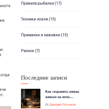
Правила рыбалки
(17)
мноте
Техники ловли
(15)
же.
Приманки и наживки
(15)
и:
Разное
(7)
й
когда
Последние записи
ачи
Как сохранить живца
т.
живым на ночь:
проверенные методы
От
Дмитрий Лесников