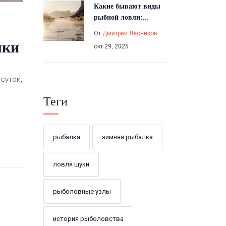
Какие бывают виды
рыбной ловли:
основные способы и
От
Дмитрий Лесников
когда их применять
лки
окт 29, 2025
суток,
Теги
рыбалка
зимняя рыбалка
ловля щуки
рыболовные узлы
история рыболовства