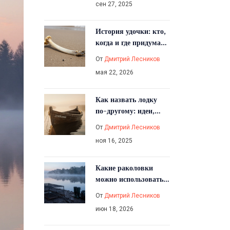
сен 27, 2025
История удочки: кто,
когда и где придумал
первый инструмент
От
Дмитрий Лесников
для рыбалки
мая 22, 2026
Как назвать лодку
по-другому: идеи,
традиции и что стоит
От
Дмитрий Лесников
учесть
ноя 16, 2025
Какие раколовки
можно использовать
по закону: разбор
От
Дмитрий Лесников
правил и штрафов
июн 18, 2026