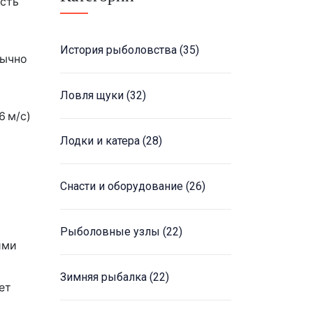
ость
История рыболовства
(35)
бычно
Ловля щуки
(32)
6 м/с)
Лодки и катера
(28)
Снасти и оборудование
(26)
Рыболовные узлы
(22)
ими
Зимняя рыбалка
(22)
ет