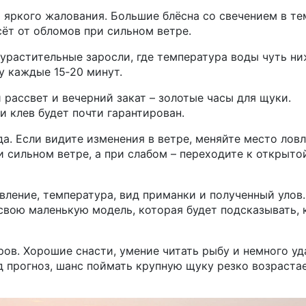
и яркого жалования. Большие блёсна со свечением в те
сёт от обломов при сильном ветре.
 урастительные заросли, где температура воды чуть ни
ну каждые 15‑20 минут.
 рассвет и вечерний закат – золотые часы для щуки.
 клев будет почти гарантирован.
да. Если видите изменения в ветре, меняйте место ловл
 сильном ветре, а при слабом – переходите к открыто
авление, температура, вид приманки и полученный улов.
свою маленькую модель, которая будет подсказывать, 
ров. Хорошие снасти, умение читать рыбу и немного уд
д прогноз, шанс поймать крупную щуку резко возрастае