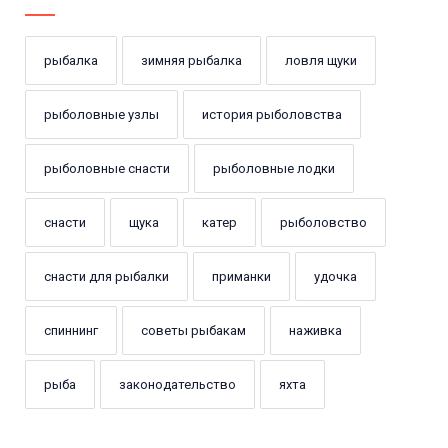
рыбалка
зимняя рыбалка
ловля щуки
рыболовные узлы
история рыболовства
рыболовные снасти
рыболовные лодки
снасти
щука
катер
рыболовство
снасти для рыбалки
приманки
удочка
спиннинг
советы рыбакам
наживка
рыба
законодательство
яхта