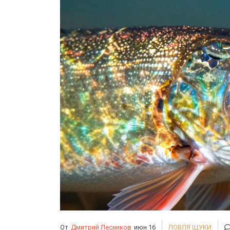
От
Дмитрий Лесников
июн 16
ЛОВЛЯ ЩУКИ