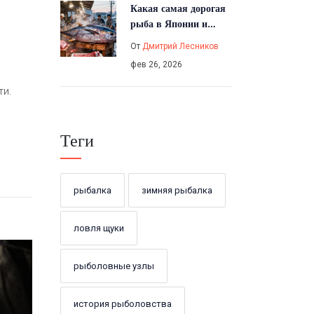
Какая самая дорогая
рыба в Японии и
почему за неё платят
От
Дмитрий Лесников
миллионы
фев 26, 2026
ти.
Теги
рыбалка
зимняя рыбалка
ловля щуки
рыболовные узлы
история рыболовства