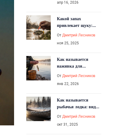
апр 16, 2026
Какой запах
привлекает щуку:
правда и мифы о
От
Дмитрий Лесников
запахах для рыбалки
ноя 25, 2025
Как называется
наживка для
рыбалки: виды,
От
Дмитрий Лесников
отличия и когда что
янв 22, 2026
использовать
Как называется
рыбачья лодка: виды,
названия и
От
Дмитрий Лесников
особенности
окт 31, 2025