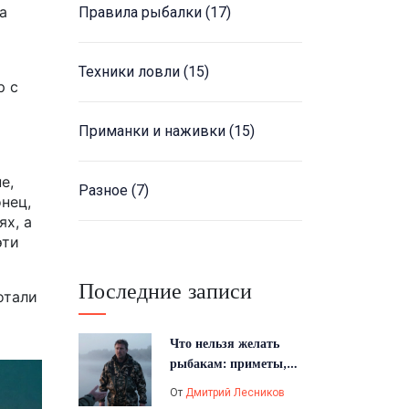
а
Правила рыбалки
(17)
Техники ловли
(15)
р с
Приманки и наживки
(15)
е,
Разное
(7)
нец,
ях, а
эти
Последние записи
отали
Что нельзя желать
рыбакам: приметы,
суеверия и этикет
От
Дмитрий Лесников