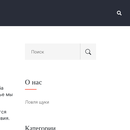
О нас
ба
тье мы
Ловля щуки
тся
вия.
Категории