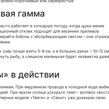
е зелёно‑коричневые или серебристые.
овая гамма
часто работает в холодную погоду, когда щука менее
ационный отклик подходят для весенних приливов
ыбирайте блёсны с абсорбирующим светом – они отраж
мание.
озёр лучше взять 5–8 см, а в больших реках – 10–12 см
уть рыбу, а слишком маленькая будет незаметна даже
» в действии
жением. При медленном проводе в холодной воде выби
ией. При ярком солнце ускорьте темп – всплеск хвост
улярные модели «Твити» и «Свинг» уже доказали свою