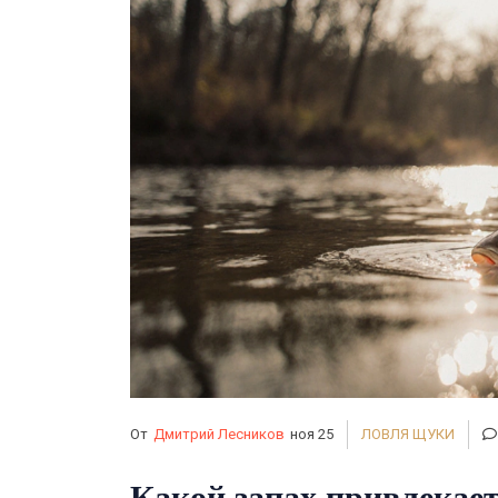
От
Дмитрий Лесников
ноя 25
ЛОВЛЯ ЩУКИ
Какой запах привлекает