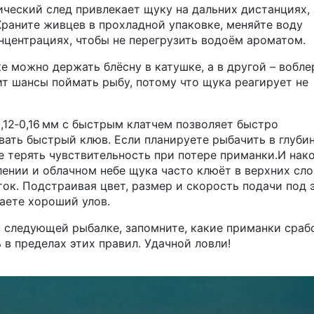
ический след привлекает щуку на дальних дистанциях, 
Храните живцев в прохладной упаковке, меняйте воду
нцентрациях, чтобы не перегрузить водоём ароматом.
 можно держать блёсну в катушке, а в другой – вобле
т шансы поймать рыбу, потому что щука реагирует не
0,12‑0,16 мм с быстрым клатчем позволяет быстро
ать быстрый клюв. Если планируете рыбачить в глубин
е терять чувствительность при потере приманки.И нако
ении и облачном небе щука часто клюёт в верхних сло
ток. Подстраивая цвет, размер и скорость подачи под 
чаете хороший улов.
 следующей рыбалке, запомните, какие приманки сраб
 в пределах этих правил. Удачной ловли!