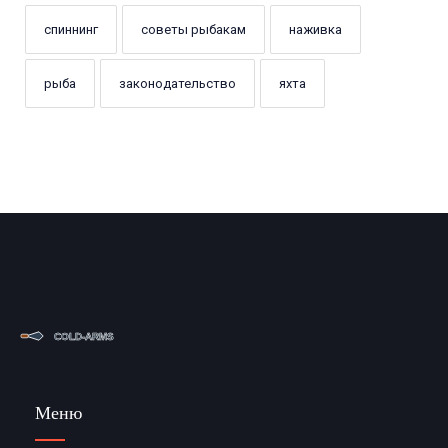
спиннинг
советы рыбакам
наживка
рыба
законодательство
яхта
Меню