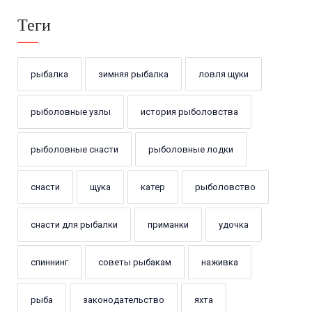
Теги
рыбалка
зимняя рыбалка
ловля щуки
рыболовные узлы
история рыболовства
рыболовные снасти
рыболовные лодки
снасти
щука
катер
рыболовство
снасти для рыбалки
приманки
удочка
спиннинг
советы рыбакам
наживка
рыба
законодательство
яхта