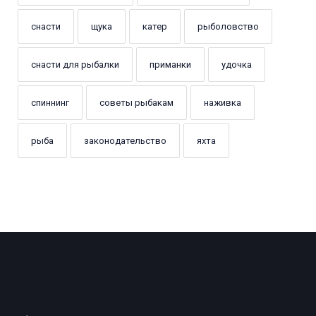
снасти
щука
катер
рыболовство
снасти для рыбалки
приманки
удочка
спиннинг
советы рыбакам
наживка
рыба
законодательство
яхта