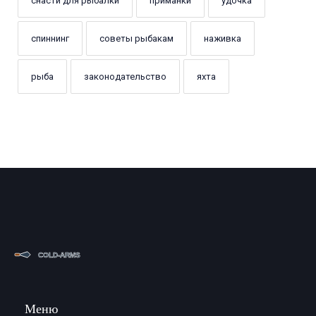
снасти для рыбалки
приманки
удочка
спиннинг
советы рыбакам
наживка
рыба
законодательство
яхта
Меню