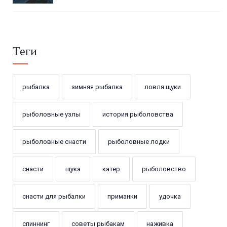
Теги
рыбалка
зимняя рыбалка
ловля щуки
рыболовные узлы
история рыболовства
рыболовные снасти
рыболовные лодки
снасти
щука
катер
рыболовство
снасти для рыбалки
приманки
удочка
спиннинг
советы рыбакам
наживка