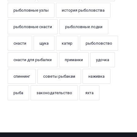
рыболовные узлы
история рыболовства
рыболовные снасти
рыболовные лодки
снасти
щука
катер
рыболовство
снасти для рыбалки
приманки
удочка
спиннинг
советы рыбакам
наживка
рыба
законодательство
яхта