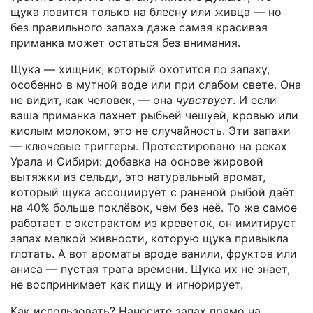
щука ловится только на блесну или живца — но
без правильного запаха даже самая красивая
приманка может остаться без внимания.
Щука — хищник, который охотится по запаху,
особенно в мутной воде или при слабом свете. Она
не видит, как человек, — она
чувствует
. И если
ваша приманка пахнет рыбьей чешуей, кровью или
кислым молоком, это не случайность. Эти запахи
— ключевые триггеры. Протестировано на реках
Урала и Сибири: добавка на основе
жировой
вытяжки из сельди
,
это натуральный аромат,
который щука ассоциирует с раненой рыбой
даёт
на 40% больше поклёвок, чем без неё. То же самое
работает с
экстрактом из креветок
,
он имитирует
запах мелкой живности, которую щука привыкла
глотать
. А вот ароматы вроде ванили, фруктов или
аниса — пустая трата времени. Щука их не знает,
не воспринимает как пищу и игнорирует.
Как использовать? Наносите запах прямо на