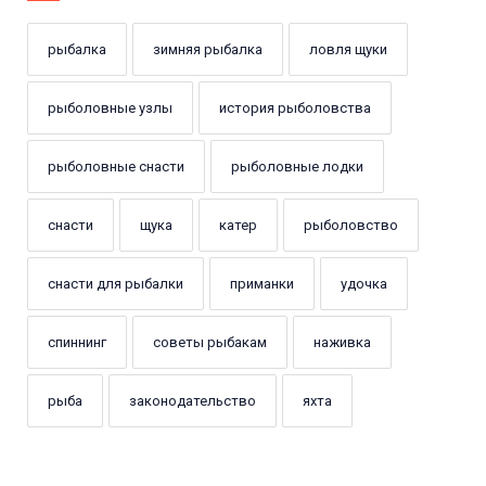
рыбалка
зимняя рыбалка
ловля щуки
рыболовные узлы
история рыболовства
рыболовные снасти
рыболовные лодки
снасти
щука
катер
рыболовство
снасти для рыбалки
приманки
удочка
спиннинг
советы рыбакам
наживка
рыба
законодательство
яхта