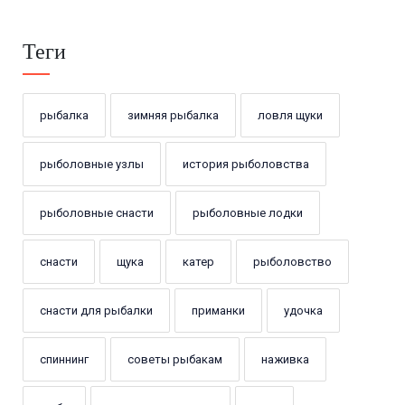
Теги
рыбалка
зимняя рыбалка
ловля щуки
рыболовные узлы
история рыболовства
рыболовные снасти
рыболовные лодки
снасти
щука
катер
рыболовство
снасти для рыбалки
приманки
удочка
спиннинг
советы рыбакам
наживка