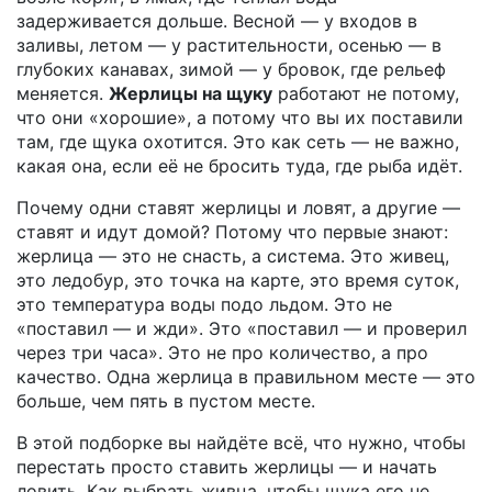
задерживается дольше. Весной — у входов в
заливы, летом — у растительности, осенью — в
глубоких канавах, зимой — у бровок, где рельеф
меняется.
Жерлицы на щуку
работают не потому,
что они «хорошие», а потому что вы их поставили
там, где щука охотится. Это как сеть — не важно,
какая она, если её не бросить туда, где рыба идёт.
Почему одни ставят жерлицы и ловят, а другие —
ставят и идут домой? Потому что первые знают:
жерлица — это не снасть, а система. Это живец,
это ледобур, это точка на карте, это время суток,
это температура воды подо льдом. Это не
«поставил — и жди». Это «поставил — и проверил
через три часа». Это не про количество, а про
качество. Одна жерлица в правильном месте — это
больше, чем пять в пустом месте.
В этой подборке вы найдёте всё, что нужно, чтобы
перестать просто ставить жерлицы — и начать
ловить. Как выбрать живца, чтобы щука его не