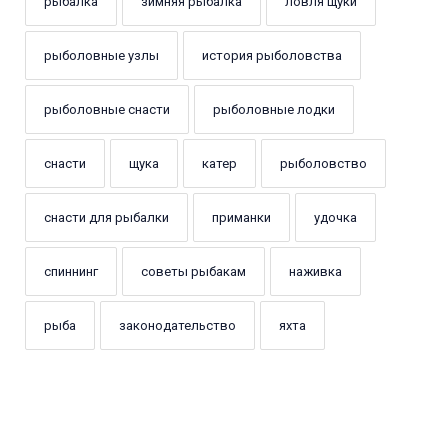
рыбалка
зимняя рыбалка
ловля щуки
рыболовные узлы
история рыболовства
рыболовные снасти
рыболовные лодки
снасти
щука
катер
рыболовство
снасти для рыбалки
приманки
удочка
спиннинг
советы рыбакам
наживка
рыба
законодательство
яхта