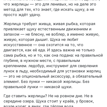
что жерлицы — это для ленивых, но на деле это
метод для тех, кто знает, где искать щуку, а не
просто ждёт удачу.
Жерлица требует
живца
,
живая рыбка, которая
привлекает щуку естественным движением и
запахом
— не блесну, не воблер, а именно живую,
живую, которая дышит. Щука не любит
искусственное — она охотится на то, что
двигается, как её еда. И здесь важна не только
сама рыбка, но и то, как она подана: на правильной
глубине, в нужном месте, с правильным
креплением.
ледобур
,
инструмент для сверления
лунок в льду, необходимый для установки жерлиц
— это не опциональный аксессуар, а обязательный
элемент. Без лунки — никакой жерлицы. Без
правильной лунки — никакой щуки.
Где ставить жерлицы? Не на ровном дне. Не в
середине озера. Щука стоит у краёв, у бровок,
возле коряг, в ямах, где тёплая вода