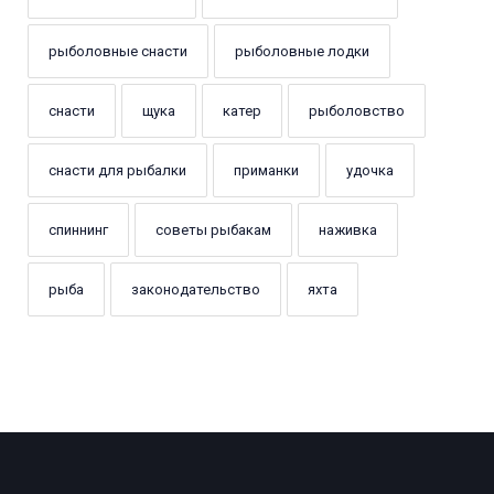
рыболовные снасти
рыболовные лодки
снасти
щука
катер
рыболовство
снасти для рыбалки
приманки
удочка
спиннинг
советы рыбакам
наживка
рыба
законодательство
яхта