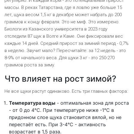
регулярно. И каждый корм - это потенциальный прирост
массы. В реках Татарстана, где я ловлю уже больше 15
лет, щука весом 1,5 кг в декабре может набрать до 200
граммов к концу февраля. Это не миф. Это измерено.
Биологи из Казанского университета в 2023 году
отследили 87 щук в Волге и Каме. Они фиксировали вес
каждые 14 дней. Средний прирост за зимний период - 0,7%
в неделю. Звучит мало? Пересчитайте: за 12 недель - это
8-9% от начального веса. Для щуки 3 кг - это 250-270
граммов роста за зиму.
Что влияет на рост зимой?
Не все щуки растут одинаково. Есть три главных фактора:
Температура воды
- оптимальная зона для роста
- от 0 до 4°C. При температуре ниже -1°C в
придонном слое щука становится вялой, но не
перестаёт есть. При 3-4°C - активность
возрастает в 1,5 раза.